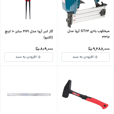
میخکوب بادی ST۶۴ آروا مدل
گاز انبر آروا مدل 4141 سایز 10 اینچ
۳۳۱۷
(اکتیو)
809,000
9,288,000
افزودن به سبد
افزودن به سبد