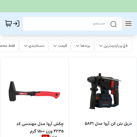
پربازدیدترین
برندها
قیمت
دسته‌بندی
فقط محصو
دریل بتن کن آروا مدل 5831
چکش آروا مدل مهندسی کد
4235 وزن 1500 گرم