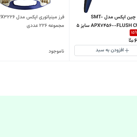
انبر کف چین اپکس مدل SMT-
فرز مینیاتوری اپکس مدل
APX7456--FLUSH CUTTER سایز 5
مجموعه 226 عددی
15
6
افزودن به سبد
ناموجود