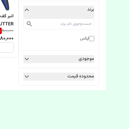
برند
%
800,000
اینچ
80,000
اپکس
موجودی
محدوده قیمت