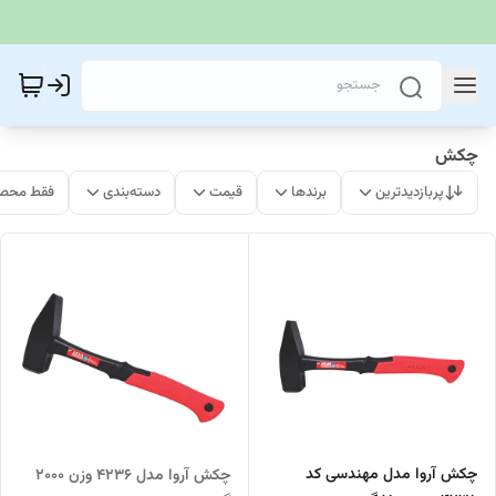
چکش
پربازدیدترین
برندها
قیمت
دسته‌بندی
فقط محصو
چکش آروا مدل مهندسی کد
چکش آروا مدل 4236 وزن 2000