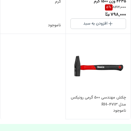
4235 وزن 1500 گرم
گرم
5
%
843,000
798,000
افزودن به سبد
ناموجود
چکش مهندسی 500 گرمی رونیکس
مدل RH-4713
ناموجود