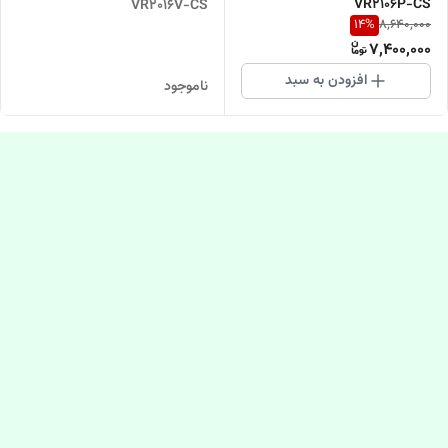
VR2106P-CS
VR2016V-CS
14
%
8,640,000
7,400,000
افزودن به سبد
ناموجود