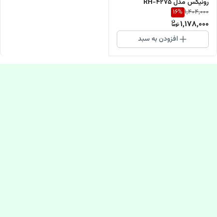
رونیکس مدل RH-4275
16
%
1,404,000
1,178,000
افزودن به سبد