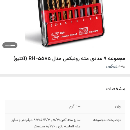
مجموعه 9 عددی مته رونیکس مدل RH-5585 (اکتیو)
برند:
رونیکس
مشخصات
وزن
200 گرم
توضیحات مجموعه
سایز مته آهن:5/3 , 8/6/5/4/3 میلیمتر و سایز
مته الماسه بتن : 8/7/6 میلیمتر