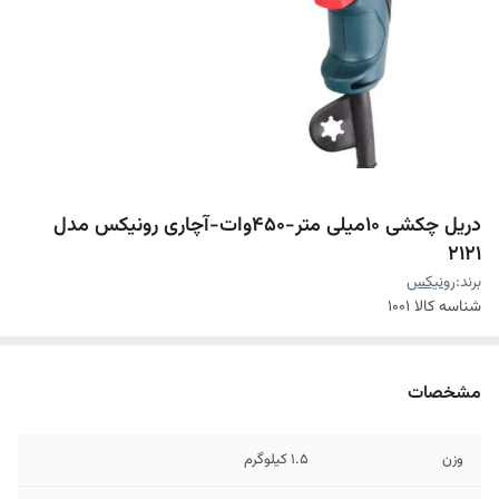
دریل چکشی 10میلی متر-450وات-آچاری رونیکس مدل
2121
برند:
رونیکس
شناسه کالا
1001
مشخصات
وزن
1.5 کیلوگرم