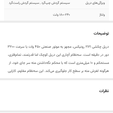
ویژگی‌های دریل
سیستم گردش چپ‌گرد , سیستم گردش راست‌گرد
ولتاژ
180-240 ولت
سرعت حرکت آزاد
3200
توضیحات
حداکثر قطر
10 میلی‌متر
سوراخکاری در فلز
دریل چکشی 2121 رونیکس، مجهز به موتور صنعتی 450 وات با سرعت 3200
دور در دقیقه است. سه‌نظام آچاری این دریل کوچک اما قدرتمند، تمام‌فلزی،
حداکثر قطر
20 میلی‌متر
سوراخکاری در چوب
مستحکم و 10 میلی‌متری است که با محکم نگه‌داشتن مته سر جای خود، از
هرگونه لغزش مته بر سطح کار جلوگیری می‌کند. این سه‌نظام مقاوم، کارایی
توان
450 وات
بالایی را سوراخ‌کاری معمولی و چکشی سطوح متراکم از خود نشان می‌دهد و
اقلام همراه کالا
آچار , دفترچه‌ی راهنما
دچار آسیب نمی‌شود.
نظرات
بدنه‌ کوچک، 1.4 کیلوگرمی و طراحی ارگونومیک این محصول، موجب قدرت
سایر توضیحات
توانایی سوراخکاری به صورت چکشی حاوی گیره
بدنه مورد کاربرد در ارتفاع دارای سه نظام آچاری 10
مانور فوق‌العاده‌ای در زوایای مختلف در مکان‌های تنگ و محدود شده و مانع
میلی متری مجهز به آرمیچر و بالشتک های صنعتی
از خستگی کاربران می‌شود. دریل‌ برقی 2121 رونیکس، با دقیق‌ترین سیستم