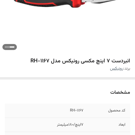
انبردست 7 اینچ مکسی رونیکس مدل RH-1167
برند:
رونیکس
مشخصات
کد محصول
RH-1167
ابعاد
7اینچ/180میلیمتر