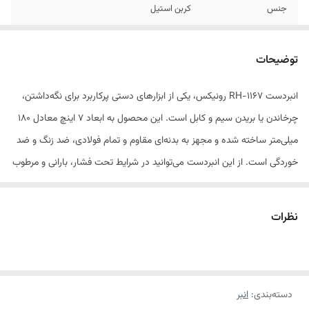
جنس
کربن استیل
توضیحات
انبردست RH-1167 رونیکس، یکی از ابزارهای دستی پرکاربرد برای نگه‌داشتن،
چرخاندن یا بریدن سیم و کابل است. این محصول به ابعاد 7 اینچ معادل 180
میلی‌متر ساخته شده و مجهز به بدنه‌ای مقاوم و تمام فولادی، ضد زنگ و ضد
خوردگی است. از این انبردست می‌توانید در شرایط تحت فشار، بارانی و مرطوب
استفاده کنید. این ابزار دستی از طراحی ارگونومیک، وزن کم و خوش‌دست
برخوردار است که باعث شده علاوه بر کاربری آسان در طولانی‌مدت، بتوانید از
نظرات
آن در محیط‌های تنگ و محصور استفاده کنید. طراحی فک‌های این محصول
موجب اعمال فشار بیشتر بر قطعه کار می‌شود. از دیگر ویژگی‌های انبردست 7
اینچ مکسی رونیکس مدل RH-1167 می‌توان به قدرت بالای اهرم‌ها اشاره کرد.
دسته‌بندی
:
انبر
همچنین این محصول دارای نوک‌های تیزی است که موجب سهولت در برش