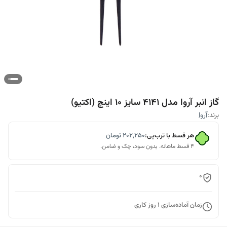
گاز انبر آروا مدل 4141 سایز 10 اینچ (اکتیو)
برند:
آروا
هر قسط با ترب‌پی:
۲۰۲٬۲۵۰
تومان
۴ قسط ماهانه. بدون سود، چک و ضامن.
0
زمان آماده‌سازی
1
روز کاری