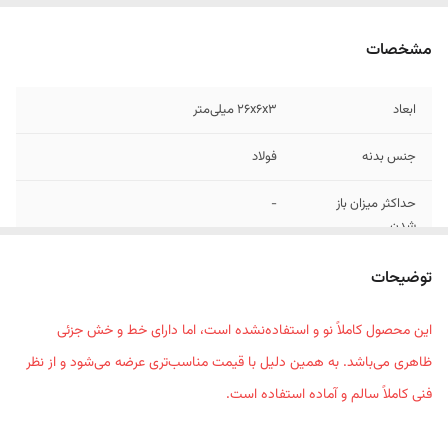
مشخصات
ابعاد
26x6x3 میلی‌متر
جنس بدنه
فولاد
حداکثر میزان باز
-
شدن
نوع انبر
گاز انبر
توضیحات
سایر توضیحات
دارای اهرم قوی دارای طراحی ساده، سبک و کارا
این محصول کاملاً نو و استفاده‌نشده است، اما دارای خط و خش جزئی
دارای پوشش رنگ مقاوم به ضربه و خوردگی
ظاهری می‌باشد. به همین دلیل با قیمت مناسب‌تری عرضه می‌شود و از نظر
ساخته شده از فولاد سخت کاری شده باز و بسته
شدن آسان جهت کاربری راحت تر تیغه سخت کاری
فنی کاملاً سالم و آماده استفاده است.
شده جهت عملکرد برشی مناسب