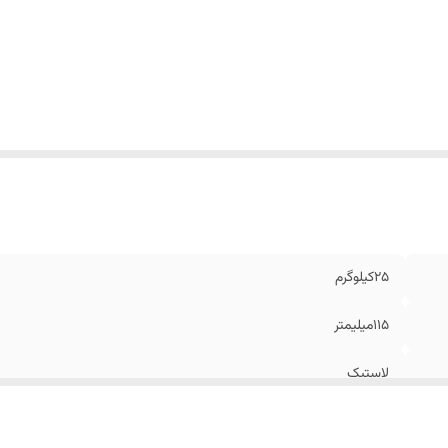
عاد
:
میلیمتر115*115*100
25کیلوگرم
115میلیمتر
لاستیک
ABS