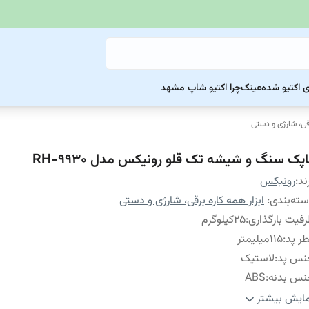
ی اکتیو شده
عینک
چرا اکتیو شاپ مشهد
رقی، شارژی و دستی
اپک سنگ و شیشه تک قلو رونیکس مدل RH-9930
ند:
رونیکس
ته‌بندی
:
ابزار همه کاره برقی، شارژی و دستی
فیت بارگذاری
:
25کیلوگرم
ر پد
:
115میلیمتر
نس پد
:
لاستیک
نس بدنه
:
ABS
داد کاسه قاپک
:
1عدد
ایش بیشتر