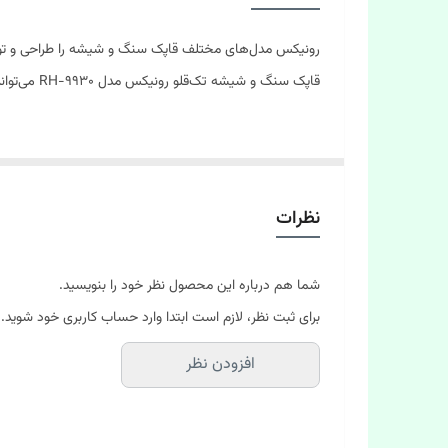
تعداد کاسه قاپک
رونیکس مدل‌های مختلف قاپک سنگ و شیشه را طراحی و تولی
ابعاد
قاپک سنگ و شیشه تک‌قلو رونیکس مدل RH-9930 می‌تواند اجسامی با وزن تا 25 کیلوگرم را بلند کند. این قاپک مجهز به اهرم خلاص‌کن و قفل‌کن است.
مزایا:
-قاپک قدرتمند با توانایی کار در دمای-20 تا 80 درجه سانتیگراد و بلند کردن اجسام تا وزن25 کیلوگرم
نظرات
-مجهز به اهرم خلاص کن و قفل کن
-طراحی ضد لغزش دسته باعث افزایش اصطکاک و جل
شما هم درباره این محصول نظر خود را بنویسید.
-ساخته شده از لاستیک طبیعی بی بو و با دوام به منظ
برای ثبت نظر، لازم است ابتدا وارد حساب کاربری خود شوید.
-مناسب برای بلند کردن و جابجایی شیشه، پنجره،د
افزودن نظر