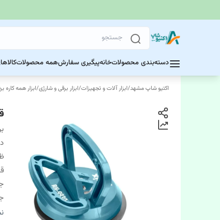
دسته‌بندی محصولات
خانه
پیگیری سفارش
همه محصولات
کالاها
اکتیو شاپ مشهد
/
ابزار آلات و تجهیزات
/
ابزار برقی و شارژی
/
ابزار همه کاره ب
ق
بر
دس
ظر
قط
ج
ج
تع
نم