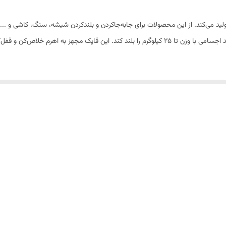
1عدد
د می‌کند. از این محصولات برای جابه‌جاکردن و بلندکردن شیشه، سنگ، کاشی و .
میلیمتر115*115*100
وگیری از سر خوردن دست در حین کار می شود
ور ایجاد گیرایی قوی تر و ایمن تر
ر ، کاشی، گرانیت و هر سطح خشک، تمیز، صاف و بدون تخلخل