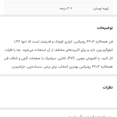
زاویه نوسان
3.2 درجه
وزن
1.36 کیلوگرم
توضیحات
متعلقات
۳ تیغه، ۳ کاغذ سنباده، 1 جفت ذغال موتور، 1
عدد آچار شش‌گوش
فرز همه‌کاره‌ 4203 رونیکس، ابزاری کوچک و قدرتمند است که تنها 1,36
کیلوگرم وزن دارد و برای کاربردهای مختلف از آن استفاده می‌شود. چه با فلزات
کار کنید، یا کفپوش‌ چوبی، PVC، کاشی، سرامیک یا صفحات گچی و کناف؛ فرز
همه‌کاره‌‌ 4203 رونیکس بهترین انتخاب برای برش، سنباده‌زنی، خراشیدن،
پولیش، تمیزکاری و همسطح‌سازی است.
طراحی مناسب، موتور قدرتمند 250 واتی، بدنه‌ ارگونومیک و وجود رابط
نظرات
استاندارد برای انواع متعلقات، باعث شده که فرز همه‌کاره‌ دیمردار آچاری
رونیکس مدل 4203، عملکرد و کیفیت خارق‌العاده‌ای را به کاربران ارائه دهد.
قابلیت تنظیم سرعت بالغ بر 10000 تا 21000 دور بر دقیقه با دیمر در این ابزار،