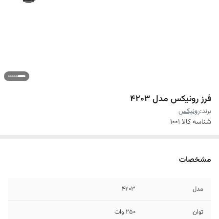
فرز رونیکس مدل 4203
برند:
رونیکس
شناسه کالا
1001
مشخصات
مدل
4203
توان
250 وات