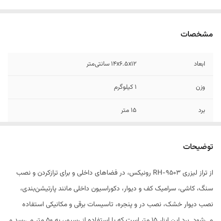
مشخصات
ابعاد
14x6.5x12 سانتی‌متر
وزن
1 کیلوگرم
برد
15 متر
تعداد خط لیزر
دارای 1 صفحه 360 درجه ای دقیق و خط 120 درجه
عمودی برای استفاده در عملیات های افقی و
توضیحات
عمودی
از تراز لیزری RH-9503 رونیکس، در فضاهای داخلی و برای ترازکردن و نصب
تعداد نقطه لیزر
فاقد نقطه بوده
سنگ، کاشی، سرامیک کف و دیوار، دکوراسیون داخلی مانند پارتیشن‌بندی،
توضیحات باتری
باتری لیتیوم-یون 2600 میلی آمپر ساعت 7.3ولتی
نصب دیوار خشک، نصب در و پنجره، تاسیسات برقی و مکانیکی استفاده
حداکثر زمان کار مداوم تا 24 ساعت
می‌شود. برد این ابزار 15 متر است که با استفاده از رسیور، به 50 متر می‌رسد و