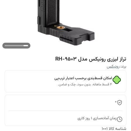
تراز لیزری رونیکس مدل RH-9503
برند:
رونیکس
امکان قسط‌بندی برحسب اعتبار ترب‌پی
۴ قسط ماهانه. بدون سود، چک و ضامن.
0
زمان آماده‌سازی
1
روز کاری
شناسه کالا
1001