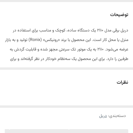
توضیحات
دریل برقی مدل 2110 یک دستگاه ساده، کوچک و مناسب برای استفاده در
منزل یا محل کار است. این محصول با برند «رونیکس» (Ronix) تولید و به بازار
عرضه می‌شود. 2110 به یک موتور تک سرعتی مجهز شده و قابلیت گردش به
طرفین را دارد. برای این محصول یک سه‌نظام خودکار در نظر گرفته‌اند و برای
تعویض مته نیاز به استفاده از هیچ نوع ابزاری ندارید. این مدل را شرکت ایرانی
رونیکس تولید می‌کند. این شرکت مدتی است که به ساخت و عرضه‌ی ابزارهای
نظرات
مختلف اشتغال دارد. موتور در نظر گرفته‌شده برای مدل 2110، با قدرت 400 وات
عمل می‌کند. سرعت گردش این دریل تا 2900 دوربردقیقه می‌رسد. این سرعت
گردش با استفاده از پیچ قرارگرفته روی شستی تنظیم می‌شود. علاوه بر این
دسته‌بندی
:
دریل
جهت گردش دریل هم به‌صورت راست‌گرد و هم به‌صورت چپ‌گرد، امکان‌پذیر
است. از این دستگاه برای سوراخ‌کاری اجسام و قطعات مختلف چوبی یا فلزی