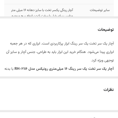
سایر توضیحات
آچار رینگی یکسر تخت با سایز دهانه ۱۶ میلی متر
مناسب برای شل یا سفت کردن انواع پیچ و مهره
بدنه ساخته شده از جنس فولاد کروم-وانادیوم با
روکش نیکل ضد خط و خش دارای استاندارد DIN
توضیحات
3113
آچار یک سر تخت یک سر رینگ ابزار پرکاربردی است. ابزاری که در هر جعبه
تعداد
1
ابزاری پیدا می‌شود. هنگام خرید این ابزار باید به طراحی، جنس آچار و سایز آن
توجهی ویژه کرد.
آچار یک سر تخت یک سر رینگ 16 میلی‌متری رونیکس مدل RH-2116
با بدنه
مقاوم و طراحی خوش‌دست از مواد اولیه باکیفیتی ساخته شده است.
سرِ رینگی این ابزار درگیری بیشتر با مهره‌‌ها و پیچ‌‌ها دارد و به همین دلیل
نظرات
کاربری راحتی برای مصرف‌کننده به ارمغان می‌آورد.
ویژگی ها: