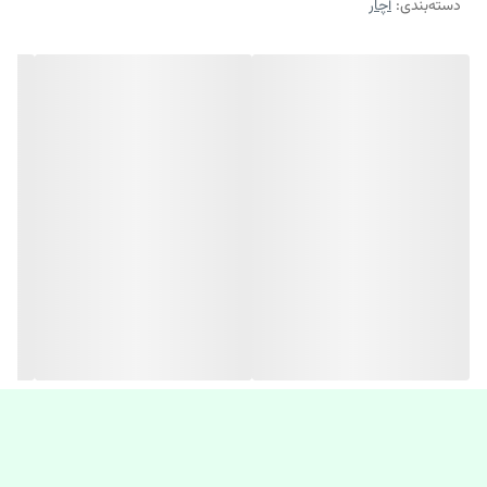
دسته‌بندی
:
آچار
-تولید شده ازفولاد کروم وانادیوم فورج که با عملیات حرارتی سخت‌کاری
شده است.
-بدنه آنتی اکسید جهت افزایش طول عمر و دوام
-روکش نیکل ضد خط و خش
-ایده آل برای کارهای حرفه ای و خانگ