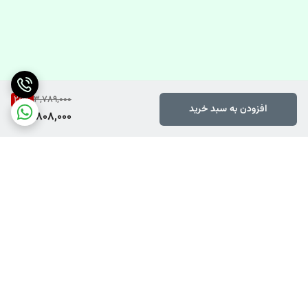
25
%
3,789,000
افزودن به سبد خرید
2,808,000
برگشت به بالا