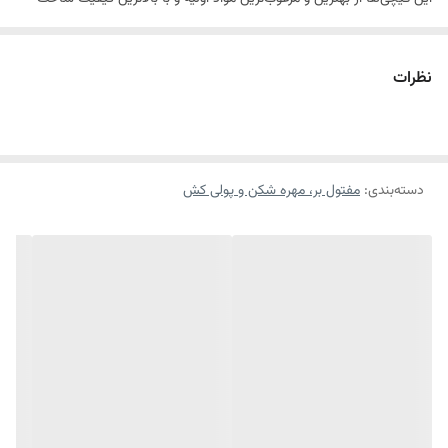
تولید می‌شوند.
نظرات
ویژگی ها:
فک های برشی سخت کاری شده از جنس کروم - مولبیدن به منظور ایجاد
برش های تمیز و دقیق
دسته‌بندی
:
مفتول بر، مهره شکن و پولی کش
مکانیزم دو اهرمی امکان انتقال قدرت بسیار زیاد با اعمال نیروی کم از طرف
کاربر را فراهم مینماید.
ایده آل برای برش مفتول، پیچ و مهره، میخ، قفل و زنجیر تا قطر 8 میلی
متر
تیغه های سخت کاری شده تا 58-62 راکول سی به منظور برشکاری راحت
تر
دسته ارگونومیک با روکش ضد لغزش برای حداکثر گیرایی در حین کار