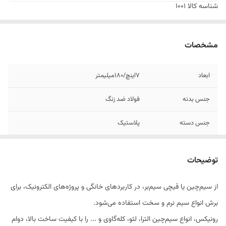
شناسه کالا
1001
مشخصات
ابعاد
7اینچ/180میلیمتر
جنس بدنه
فولاد ضد زنگ
جنس دسته
پلاستیک
حداکثر میزان باز
30 میلیمتر
شدن
توضیحات
نوع انبر
سیم چین
از سیم‌چین یا قیچی سیم‌بر، در کاربردهای خانگی و پروژه‌های الکترونیک، برای
برش انواع سیم نرم و سخت استفاده می‌شود.
ویژگی‌های انبر
دارای کاور
رونیکس، انواع سیم‌چین الترا، لئو، کله‌گاوی و ... را با کیفیت ساخت بالا، دوام