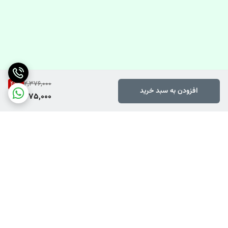
46
%
2,376,000
افزودن به سبد خرید
1,275,000
برگشت به بالا