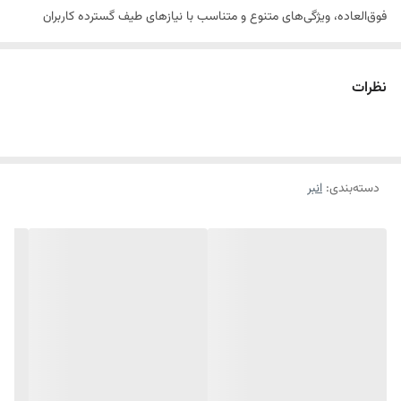
رنگ
قرمز
فوق‌العاده، ویژگی‌های متنوع و متناسب با نیازهای طیف گسترده کاربران
صنعتی و خانگی، تولید و روانه بازار ابزار کرده است.
سیم‌چین سایز 7 الترا با
مدل RH-1278 رونیکس
، تنها یک نمونه از این مجموعه است.
نظرات
ویژگی ها
-ساخته شده از بهترین فولاد سخت کاری شده برای افزایش دوام عملکردی
دسته‌بندی
:
انبر
-دسته‌های ارگونومیک با روکش ضد لغزش برای کاهش خستگی کاربر
-قابلیت انتقال حداکثر انرژی با کمترین نیروی وارد شده جهت سهولت
کاربری
-فک های ماشینکاری شده با دقت بالا، قدرت گیرایی ایمن را بهبود می
بخشد و حداکثر کنترل را تضمین می کند
-لبه‌های برش سخت کاری شده
قابلیت برش انواع سیم های سخت و نرم