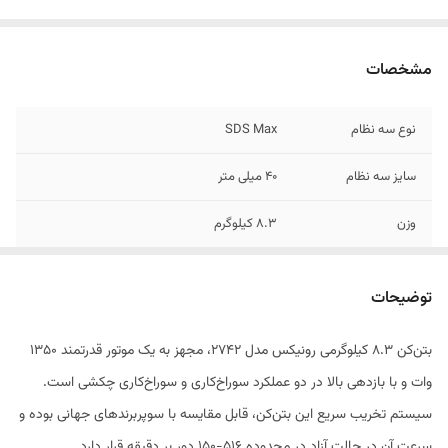
مشخصات
نوع سه نظام
SDS Max
سایز سه نظام
40 میلی متر
وزن
8.3 کیلوگرم
نوع بسته‌بندی
جعبه ضد ضربه BMC
توضیحات
متعلقات
کیف ابزار همرا ه مته 16×320 میلی متر، مته
22×320 میلی متر، قلم 25×350 ملیمتر نوک تیز،
بتن‌کن 8.3 کیلوگرمی رونیکس مدل 2742، مجهز به یک موتور قدرتمند 1350
قلم 25×350 نوک پهن، ظرف گریس ، عمق
وات و با بازدهی بالا در دو عملکرد سوراخ‌کاری و سوراخ‌کاری چکشی است.
سنج،دسته جانبی
سیستم تخریب سریع این بتن‌کن، قابل مقایسه با سوپربرندهای جهانی بوده و
سرعت آن در حالت آزاد در محدوده 516-150 دور بر دقیقه قرار دارد.