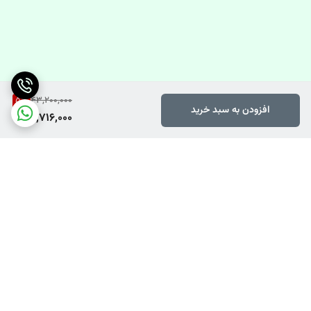
5
%
43,200,000
افزودن به سبد خرید
40,716,000
برگشت به بالا