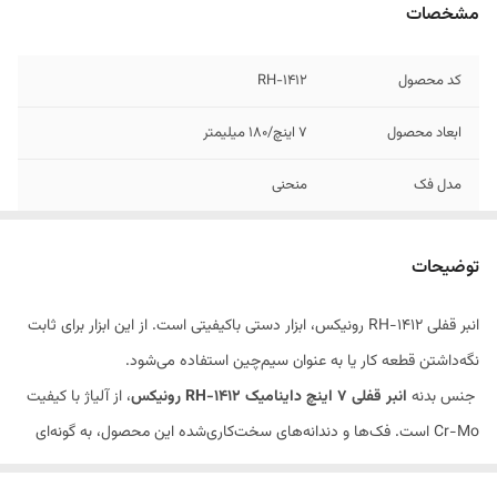
مشخصات
کد محصول
RH-1412
ابعاد محصول
7 اینچ/180 میلیمتر
مدل فک
منحنی
قابلیت سیم‌چین
دارد
توضیحات
نوع انبر
انبر قفلی
انبر قفلی RH-1412 رونیکس، ابزار دستی باکیفیتی است. از این ابزار برای ثابت
ویژگی‌های انبر
دارای قفل
نگه‌داشتن قطعه کار یا به عنوان سیم‌چین استفاده می‌شود.
رنگ
استیل
جنس بدنه
انبر قفلی 7 اینچ داینامیک
RH-1412
رونیکس
، از آلیاژ با کیفیت
Cr-Mo است. فک‌ها و دندانه‌های سخت‌کاری‌شده‌ این محصول، به گونه‌ای
طراحی شده‌اند که قطعه‌ کار را ثابت نگه می‌دارند؛ نیروی گیرش این ابزار را به