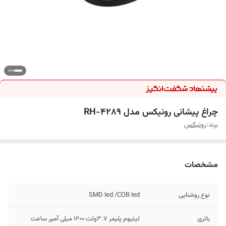
چراغ پیشانی رونیکس مدل RH-4289
برند:
رونیکس
مشخصات
نوع روشنایی
SMD led /COB led
باتری
لیتیوم پلیمر 3.7ولت 1200 میلی آمپر ساعت