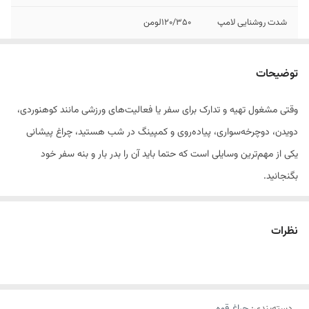
شدت روشنایی لامپ
120/350لومن
محدوده روشنایی
30متر
توضیحات
دمای رنگ نور
7000کلوین
وقتی مشغول تهیه و تدارک برای سفر یا فعالیت‌های ورزشی مانند کوهنوردی،
جنس بدنه
پلاستیک فشرده + سیلیکون
دویدن، دوچرخه‌سواری، پیاده‌روی و کمپینگ در شب هستید، چراغ پیشانی
یکی از مهم‌ترین وسایلی است که حتما باید آن را بدر بار و بنه سفر خود
بگنجانید.
رونیکس با در نظر گرفتن نیازهای شما، چراغ پیشانی دوکاره خود را تولید و آن
را با مدل RH-4289 روانه بازار کرده است. در این هدلامپ سبک‌وزن و
نظرات
پرکاربرد، حالت‌های مختلف نورپردازی قوی، ضعیف و چشمک‌زن در چراغ‌های
SMD و COB برای پوشش‌دهی طیف وسیعی از فعالیت‌ها تعبیه شده و شار
روشنایی 350 لومن را ایجاد می‌کند. دمای رنگ نور در این ابزار روشنایی، 7000