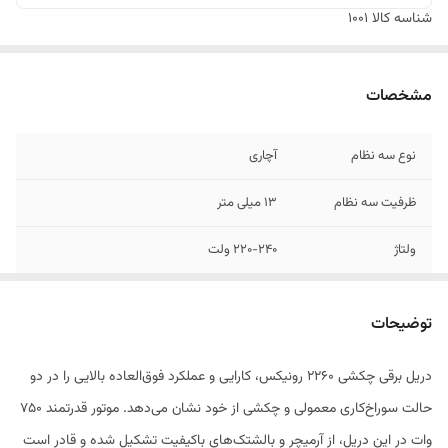
شناسه کالا
1001
مشخصات
نوع سه نظام
آچاری
ظرفیت سه نظام
13 میلی متر
ولتاژ
220-240 ولت
توان
750 وات
توضیحات
وزن
2 کیلوگرم
دریل برقی چکشی 2260 رونیکس، کارایی و عملکرد فوق‌العاده بالایی را در دو
متعلقات
آچار سه‌نظام، دسته کمکی، خط‌کش اندازه‌گیری
حالت سوراخ‌کاری معمولی و چکشی از خود نشان می‌دهد. موتور قدرتمند 750
وات در این دریل، از آرمیچر و بالشتک‌های باکیفیت تشکیل شده و قادر است