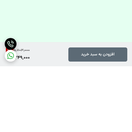
7
%
5,703,000
افزودن به سبد خرید
5,249,000
برگشت به بالا