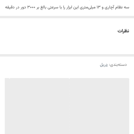
سه نظام آچاری و 13 میلی‌‌متری این ابزار را با سرعتی بالغ بر 3000 دور در دقیقه
به حرکت در آورد. افزون‌براین، به راحتی می‌توانید سرعت دستگاه را با استفاده
از دیمر روی کلید پاور، کنترل کنید. کافی است تا هنگام سوراخ‌کاری مصالح
نظرات
ساختمانی و متراکم همچون بتن و سرامیک، دستگاه را برای سرعت‌بخشیدن به
کار، روی حالت چکشی قرار دهید تا سیستم ضربه‌زنی پشت مته فعال شود. به
علاوه، دسته‌ی جانبی ضد لرزش، با چرخش 360 خود، استفاده از دریل را در
دسته‌بندی
:
دریل
جهات مختلف برای کاربر امکان‌پذیر می‌کند.
موتور 750 وات با مقاومت بالا و عمر طولانی برای بهترین عملکرد در
سوراخ‌کاری و سوراخ‌کاری ضربه‌ای
قابلیت تنظیم سرعت و چرخش معکوس برای شروع دقیق سوراخ‌کاری
سه‌نظام فلزی و مقاوم 13 میلی‌متری از نوع آچارخور برای حداکثر کارایی
دریل چکشی سبک‌وزن و ارگونومیک مناسب برای انواع کاربردها در مواد
مختلف