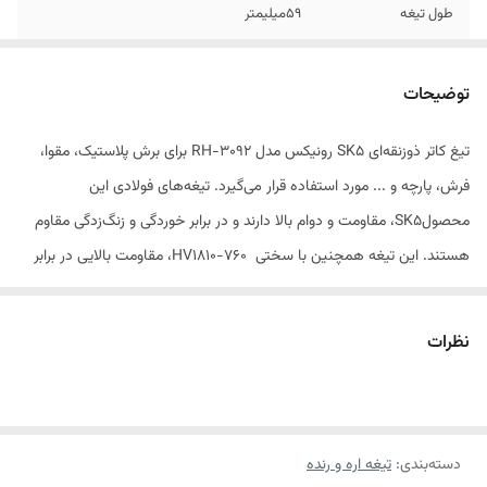
طول تیغه
59میلیمتر
عرض تیغه
19میلیمتر
توضیحات
سختی
760-810 HV1
تیغ کاتر ذوزنقه‌ای SK5 رونیکس مدل RH-3092 برای برش پلاستیک، مقوا،
تعداد تکه هر تیغه
10عدد
فرش، پارچه و ... مورد استفاده قرار می‌گیرد. تیغه‌های فولادی این
تعداد
1عدد
محصولSK5، مقاومت و دوام بالا دارند و در برابر خوردگی و زنگ‌زدگی مقاوم
هستند. این تیغه همچنین با سختی HV1810-760، مقاومت بالایی در برابر
ضخامت تیغه
0.61 میلیمتر
فشار دارد. تیغه کاتر رونیکس با ابعاد 59 میلی‌متر طول، 19 میلی‌متر عرض،
نوع‌ بسته‌بندی
جعبه پلاستیکی
ضخامت 0,61 میلی‌متر و وزن 44 گرم برای برش انواع مواد کاربرد دارد.
نظرات
ویژگی ها :
دسته‌بندی
:
تیغه اره و رنده
-تیغه های فولاد کربنی با مقاومت بالا و بادوام