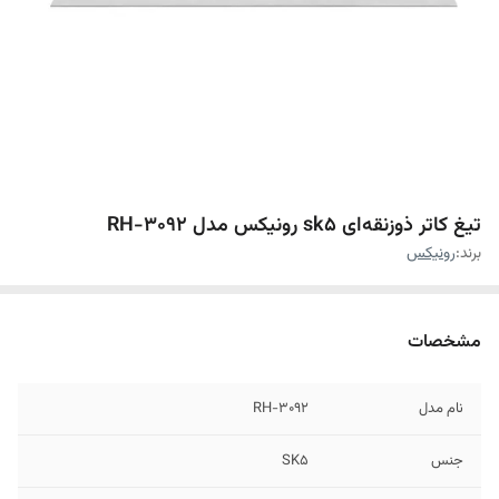
تیغ کاتر ذوزنقه‌ای sk5 رونیکس مدل RH-3092
برند:
رونیکس
مشخصات
نام مدل
RH-3092
جنس
SK5