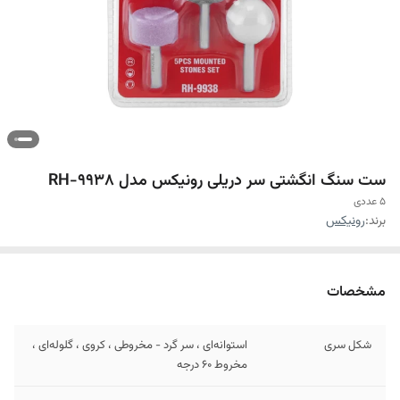
ست سنگ انگشتی سر دریلی رونیکس مدل RH-9938
5 عددی
برند:
رونیکس
مشخصات
شکل سری
استوانه‌ای ، سر گرد - مخروطی ، کروی ، گلوله‌ای ،
مخروط ۶۰ درجه