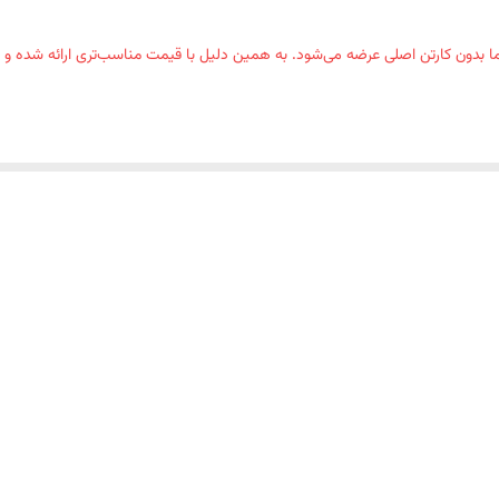
0.76میلیمتر
ا بدون کارتن اصلی عرضه می‌شود. به همین دلیل با قیمت مناسب‌تری ارائه شده و از
4~16میلیمتر
0.97کیلوگرم
آچار 3 میلیمتر، بطری روغن 30 میلی لیتری