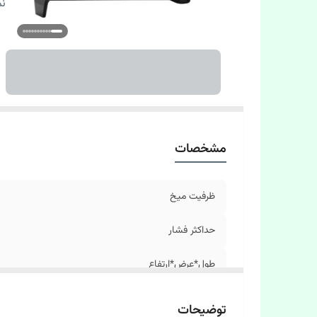
گ
نم
ط
وز
مت
مشخصات
ظرفیت میخ
حداکثر فشار
طول*عرض*ارتفاع
فشار کاری
توضیحات