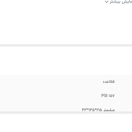
یج
:
0.76میلیمتر
ایش بیشتر
ول میخ
:
4~16میلیمتر
ن
:
0.97کیلوگرم
علقات
:
آچار 3 میلیمتر، بطری روغن 30 میلی لیتری
155عدد
157 PSI
میلیمتر 215*145*43
4.0 ~ 7.0 kgf/cm2