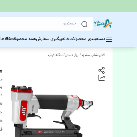
دسته‌بندی محصولات
خانه
پیگیری سفارش
همه محصولات
کالاها
اکتیو شاپ مشهد
/
ابزار دستی
/
منگنه کوب
منگ
منگ
بر
دس
ظ
حد
طو
فش