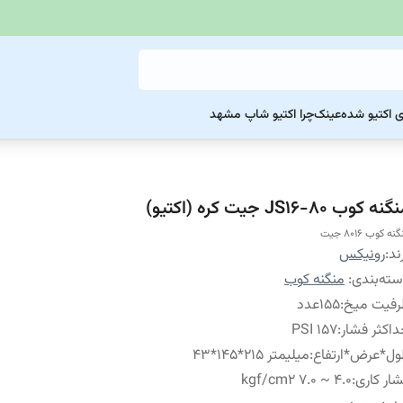
ی اکتیو شده
عینک
چرا اکتیو شاپ مشهد
نه کوب JS16-80 جیت کره (اکتیو)
نه کوب 8016 جیت
ند:
رونیکس
ته‌بندی
:
منگنه کوب
رفیت میخ
:
155عدد
اکثر فشار
:
157 PSI
ل*عرض*ارتفاع
:
میلیمتر 215*145*43
ار کاری
:
4.0 ~ 7.0 kgf/cm2