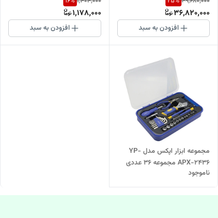
16
%
25
%
1,404,000
49,680,000
1,178,000
36,820,000
افزودن به سبد
افزودن به سبد
مجموعه ابزار اپکس مدل YP-
APX-2436 مجموعه 36 عددی
ناموجود