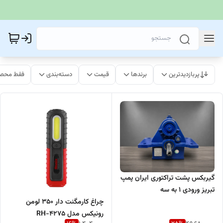
پربازدیدترین
برندها
قیمت
دسته‌بندی
فقط محصو
گیربکس پشت تراکتوری ایران پمپ
تبریز ورودی ۱ به سه
چراغ کارمگنت دار 350 لومن
رونیکس مدل RH-4275