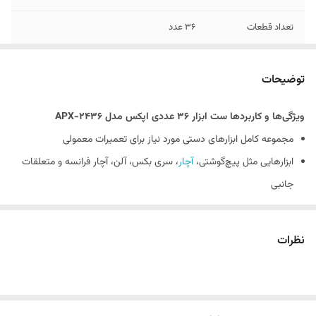
تعداد قطعات
۳۶ عدد
نوع ابزار
مجموعه ابزار دستی
توضیحات
محتویات مجموعه
آچار آلن , آچار بکس , آچار فرانسه , انبر دم باریک
ویژگی‌ها و کاربردها ست ابزار ۳۶ عددی اپکس مدل APX-2436
کاربرد
تعمیرات عمومی، مکانیک سبک، کارگاه، مصارف
مجموعه کامل ابزارهای دستی مورد نیاز برای تعمیرات معمولی
خانگی
ابزارهایی مثل پیچ‌گوشتی،
آچار
، سری بکس، آلن، آچار فرانسه و متعلقات
جانبی
ابزارها از جنس مقاوم و پوشش ضدزنگ برای دوام در شرایط کاری
جعبه منظم با فضای اختصاصی برای هر قطعه، جلوگیری از گم شدن ابزار
نظرات
مناسب برای کارگاه‌های کوچک، تعمیرکاران، سرویس‎کاران و استفاده
شخصی