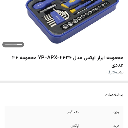
مجموعه ابزار اپکس مدل YP-APX-2436 مجموعه 36
عددی
برند:
متفرقه
مشخصات
وزن
740 گرم
برند
اپکس