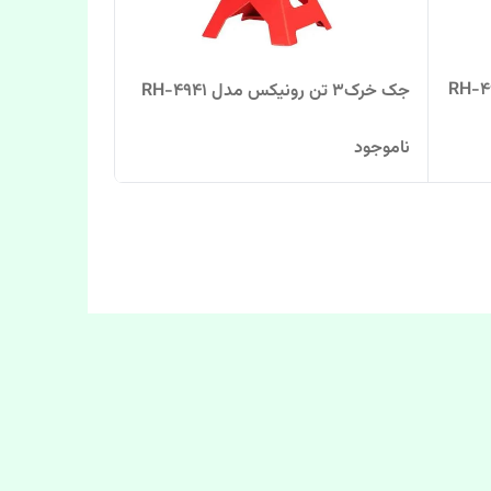
جک خرک3 تن رونیکس مدل RH-4941
ناموجود