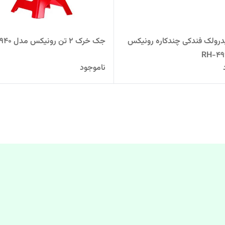
ولک فندکی چندکاره رونیکس
جک خرک 2 تن رونیکس مدل RH-4940
ناموجود