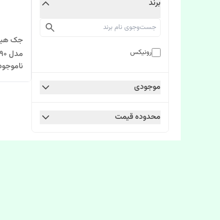
برند
جک هیدر
رونیکس
مدل RH-4990
ناموجود
موجودی
محدوده قیمت