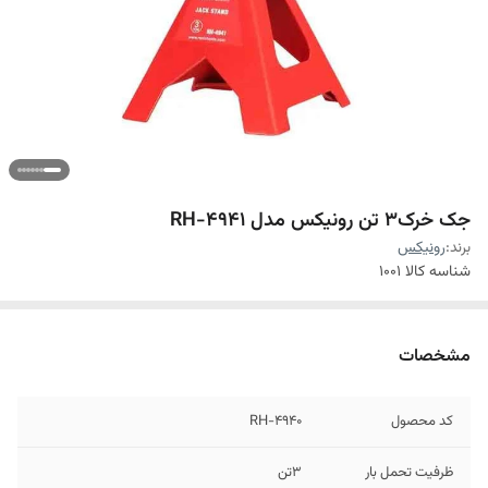
جک خرک3 تن رونیکس مدل RH-4941
برند:
رونیکس
شناسه کالا
1001
مشخصات
کد محصول
RH-4940
ظرفیت تحمل بار
3تن