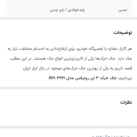
جنس
پایه فولادی / بازو چدنی
نوع قفل
جغجغه ای
توضیحات
حداقل ارتفاع
285میلیمتر
هر گاراژ، مغازه یا تعمیرگاه خودرو، برای ارتفاع‌دادن به اجسام مختلف، نیاز به
حداکثر ارتفاع
425میلیمتر
جک دارد. جک خرک‌ها یکی از کاربردی‌ترین انواع جک‌ هستند. در این مطلب
استانداردها
ASME
قصد داریم به یکی از بهترین جک خرک‌های موجود در بازار ابزار ایران
بپردازیم؛
جک خرک 3 تن رونیکس مدل
RH-4941
.
وزن
6.3کیلوگرم
ویژگی ها:
نظرات
-پایه محوری از نوع جغجغه ای با بازوی از جنس چدن و پایه از جنس فولاد
-زبانه دندانه دار برای جلوگیری از رها شدن ناگهانی بار روی خرک
-دارای 4 پایه برای تعادل هرچه بیشتر