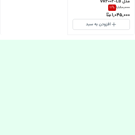
مدل VR2002-LB
11
%
1,180,000
1,045,000
افزودن به سبد