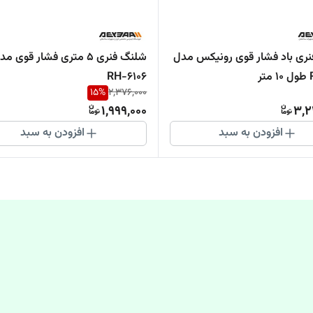
ری باد فشار قوی رونیکس مدل
شلنگ فنری 5 متری فشار قوی م
ر
RH-6106
15
%
2,376,000
1,999,000
3,2
افزودن به سبد
افزودن به سبد