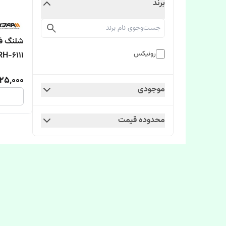
برند
شلنگ فن
رونیکس
RH-6111 طول 10 مت
25,000
موجودی
محدوده قیمت