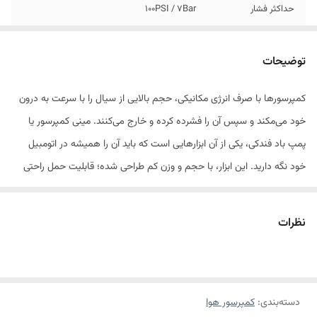
حداکثر فشار
100PSI / 7Bar
منبع تغذیه
12ولت فندکی DC
توضیحات
جریان
12آمپر
کمپرسورها با صرف انرژی مکانیکی، حجم بالایی از سیال را با سرعت به درون
فشار کاری
35PSI
خود می‌مکند و سپس آن را فشرده کرده و خارج می‌کنند. مینی کمپرسور یا
جریان هوای خروجی
35لیتر بر دقیقه
پمپ باد فندکی، یکی از آن ابزارهایی است که باید آن را همیشه در اتومبیل
خود نگه دارید. این ابزار، با حجم و وزن کم طراحی شده؛ قابلیت حمل راحتی
وزن
2کیلوگرم
دارد؛ با اتصال به درگاه فندکی خودرو کار می‌کند و برای بادکردن تایر خودرو،
فیوز رابط فندکی
15آمپر
دوچرخه، توپ‌های ورزشی، قایق‌ها و ... استفاده می‌شود.
نظرات
کمپرسور فندکی رونیکس مدل RH-4264
، با توان 150 وات، دبی خروجی 35
لیتر بر دقیقه و حداکثر فشار کاری 7 بار کار می‌کند. وقتی در سفر هستید و
دسته‌بندی
:
کمپرسور هوا
لاستیک اتومبیل شما پنچر می‌شود و تا رسیدن به تعمیرگاه و آپاراتی فاصله