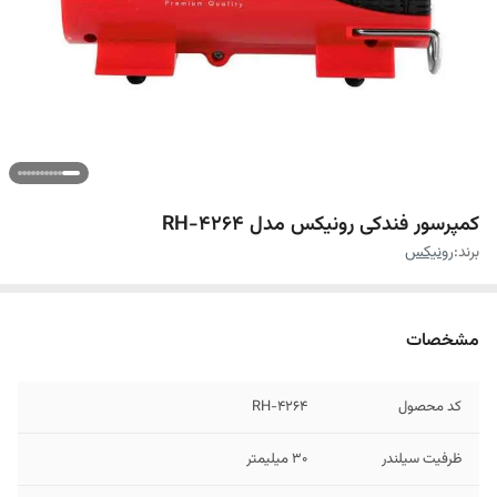
کمپرسور فندکی رونیکس مدل RH-4264
برند:
رونیکس
مشخصات
کد محصول
RH-4264
ظرفیت سیلندر
30 میلیمتر