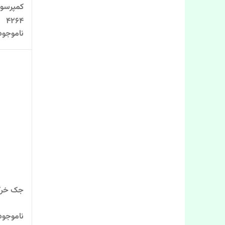
4264
ناموجود
جک خرک3 تن رونیکس مدل 1
ناموجود