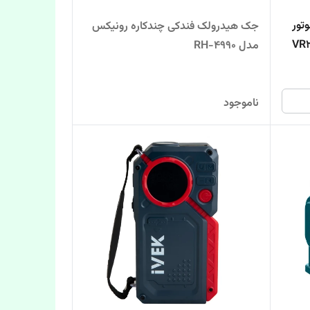
ات با موتور
جک هیدرولک فندکی چندکاره رونیکس
VR2025-P
مدل RH-4990
ناموجود