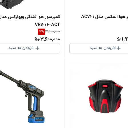
AC72
کمپرسور هوا فندکی ویوارکس مدل
VR1206-ACT
7
%
3,900,000
3,600,000
1,
افزودن به سبد
افزودن به سبد