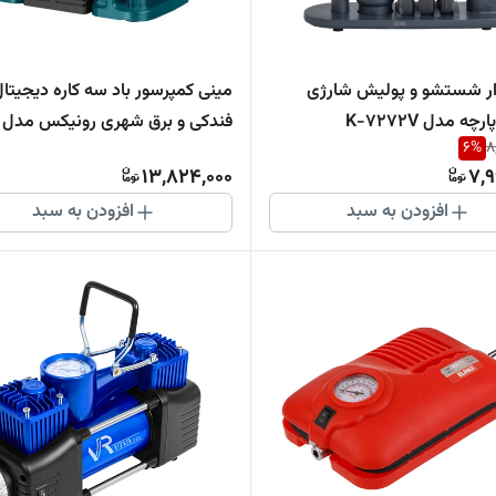
ر شستشو و پولیش شارژی
مینی کمپرسور باد سه کاره دیجیتال
6
%
8
4261
13,824,000
7,9
افزودن به سبد
افزودن به سبد