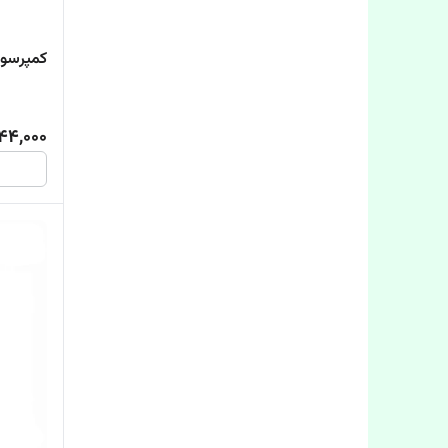
کمپرسور هوا المکس مدل 1
944,000