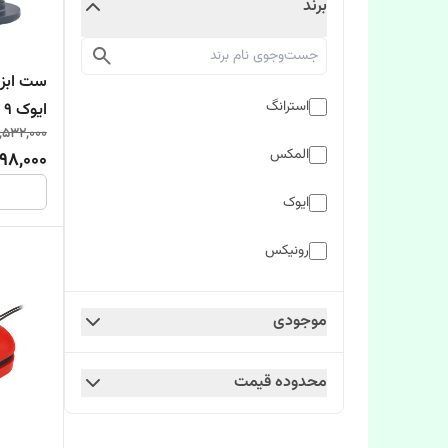
برند
ست ابزا
استرانگ
ایوک 9 پارچه مدل K-7272V
,532,000
المکس
98,000
ایوک
رونیکس
ویوارکس
موجودی
محدوده قیمت