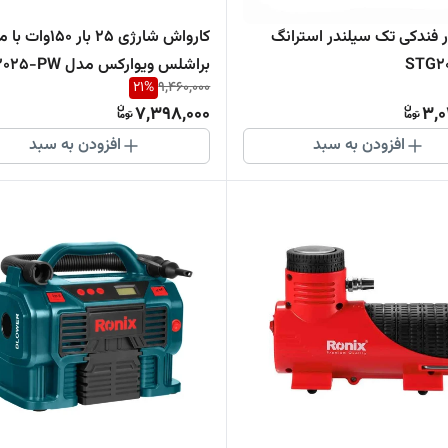
 فندکی تک سیلندر استرانگ
کارواش شارژی 25 بار 150و
براشلس ویوارکس مدل W
21
%
9,460,000
new
7,398,000
3,0
افزودن به سبد
افزودن به سبد