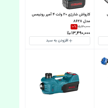
کارواش شارژی 20 ولت 4 آمپر رونیمس
مدل 8628
10
%
15,120,000
13,490,000
افزودن به سبد