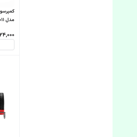
کمپرسور
مدل STG2011
24,000