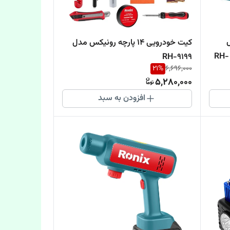
کیت خودرویی 14 پارچه رونیکس مدل
فندکی و برق شهری رونیکس مدل RH-
RH-9199
21
%
6,696,000
5,280,000
افزودن به سبد