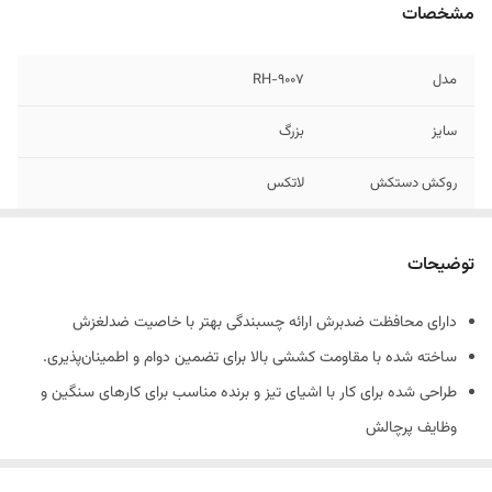
مشخصات
مدل
RH-9007
سایز
بزرگ
روکش دستکش
لاتکس
نوع نخ
پلی استر بافت ضخیم
توضیحات
رنگ
خاکستری و سفید
دارای محافظت ضدبرش ارائه چسبندگی بهتر با خاصیت ضدلغزش
وزن
100-105 گرم
ساخته شده با مقاومت کششی بالا برای تضمین دوام و اطمینان‌پذیری.
طراحی شده برای کار با اشیای تیز و برنده مناسب برای کارهای سنگین و
وظایف پرچالش