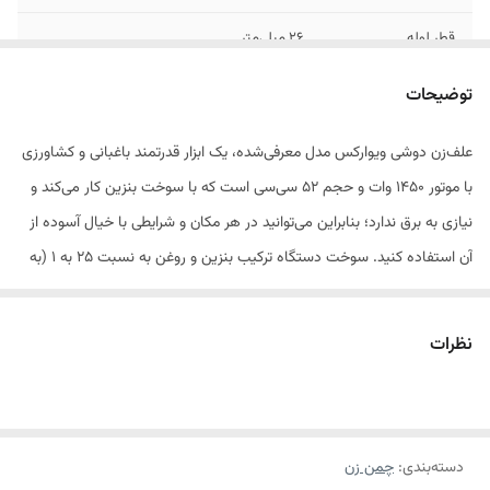
قطر لوله
۲۶ میلی‌متر
ظرفیت موتور
٥٢ سی سی
توضیحات
نوع ترکیب بنزین
۲۵ به ۱
علف‌زن دوشی ویوارکس مدل معرفی‌شده، یک ابزار قدرتمند باغبانی و کشاورزی
با موتور 1450 وات و حجم 52 سی‌سی است که با سوخت بنزین کار می‌کند و
ظرفیت مخزن
۱/۲ لیتر
سوخت
نیازی به برق ندارد؛ بنابراین می‌توانید در هر مکان و شرایطی با خیال آسوده از
آن استفاده کنید. سوخت دستگاه ترکیب بنزین و روغن به نسبت 25 به 1 (به
طول شفت
۱۵۳۰ میلی متر
ازای هر یک لیتر بنزین، 40 سی‌سی روغن 20-50) است. این دستگاه مجهز به
بند دوشی بوده تا کاربر هنگام استفاده دچار خستگی نشود و بتواند با دقت
نظرات
بیشتری چمن، بوته‌ها، حاشیه‌ها و خوشه‌ها را برش دهد. استفاده از دستگاه
تنها برای موارد ذکرشده مجاز است و هرگونه استفاده خارج از راهنما می‌تواند
به کاربر و دستگاه آسیب وارد کند.
دسته‌بندی
:
چمن زن
این دستگاه دارای تیغه فلزی یا نخ نایلونی، قاب محافظ تیغه، شفت 1500