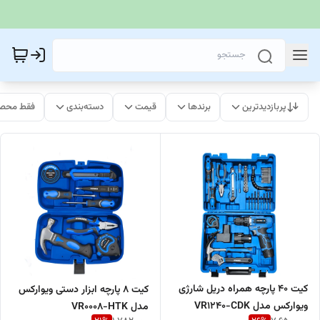
پربازدیدترین
برندها
قیمت
دسته‌بندی
فقط محصو
کیت ۴۰ پارچه همراه دریل شارژی
کیت ۸ پارچه ابزار دستی ویوارکس
ویوارکس مدل VR1240-CDK
مدل VR0008-HTK