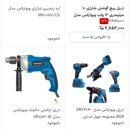
دریل پیچ گوشتی شارژی 10
اره زنجیری شارژی ویوارکس مدل
میلیمتری 12 ولت ویوارکس مدل
VR2016V-CS
17
%
3,456,000
vr1215v-2b
2,852,000
افزودن به سبد
ناموجود
دریل ویوارکس مدل VR2404-
دریل چکشی 810وات ویوارکس
BCK مجموعه چهار عددی
مدل VR8113-ID
ناموجود
ناموجود