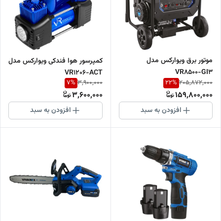
موتور برق ویوارکس مدل
کمپرسور هوا فندکی ویوارکس مدل
VR8500-GI3
VR1206-ACT
7
%
22
%
3,900,000
205,872,000
3,600,000
159,800,000
افزودن به سبد
افزودن به سبد