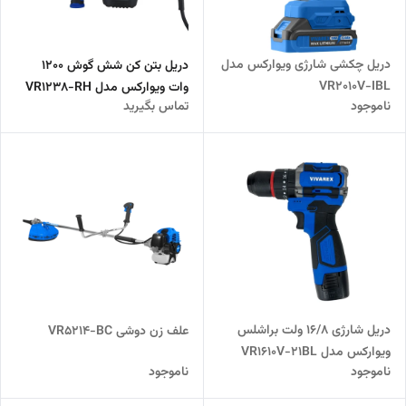
دریل چکشی شارژی ویوارکس مدل
دریل بتن کن شش گوش 1200
VR2010V-IBL
وات ویوارکس مدل VR1238-RH
ناموجود
تماس بگیرید
دریل شارژی 16/8 ولت براشلس
علف زن دوشی VR5214-BC
ویوارکس مدل VR1610V-21BL
ناموجود
ناموجود