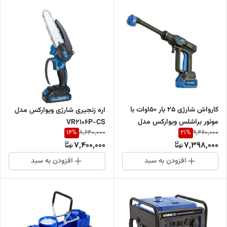
کارواش شارژی 25 بار 150وات با
اره زنجیری شارژی ویوارکس مدل
موتور براشلس ویوارکس مدل
VR2106P-CS
14
%
21
%
8,640,000
9,460,000
VR2025-PW new
7,400,000
7,398,000
افزودن به سبد
افزودن به سبد