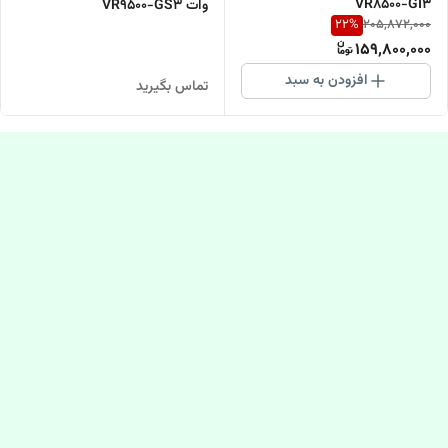
VR8500-GI3
وات VR9500-GS3
22
%
205,872,000
159,800,000
افزودن به سبد
تماس بگیرید