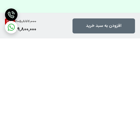
22
%
205,872,000
افزودن به سبد خرید
159,800,000
برگشت به بالا