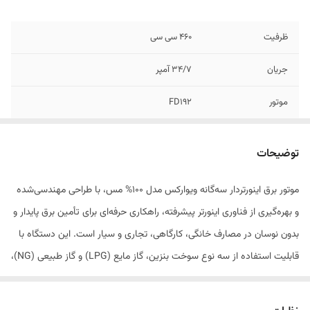
ظرفیت
460 سی سی
جریان
34/7 آمپر
موتور
FD١9٢
خروجی موتور
18HP
توضیحات
ولتاژ
240-220 ولت
موتور برق اینورتر‌دار سه‌گانه ویوارکس مدل 100% مس، با طراحی مهندسی‌شده
نوع سوخت
سه گانه:بنزین، گاز LPG و گاز NG
و بهره‌گیری از فناوری اینورتر پیشرفته، راهکاری حرفه‌ای برای تأمین برق پایدار و
فرکانس
60-50 هرتز
بدون نوسان در مصارف خانگی، کارگاهی، تجاری و سیار است. این دستگاه با
قابلیت استفاده از سه نوع سوخت بنزین، گاز مایع (LPG) و گاز طبیعی (NG)،
توان
8500 وات
انعطاف‌پذیری بالایی در شرایط مختلف فراهم می‌کند و امکان سوئیچ آسان
ظرفیت مخزن
۲۵ لیتر
بین سوخت‌ها را در اختیار کاربر قرار می‌دهد. صدای کم، مصرف بهینه سوخت،